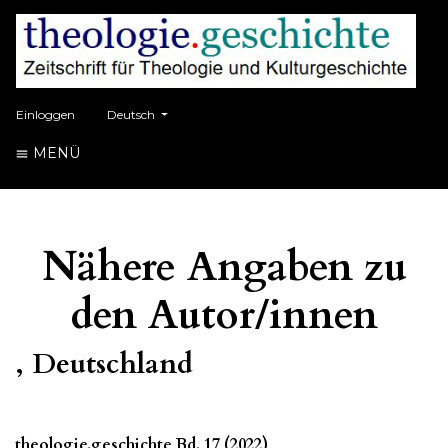
##plugins.themes.healthSciences.language.toggle##
Einloggen
Deutsch
MENÜ
Nähere Angaben zu
den Autor/innen
, Deutschland
theologie.geschichte Bd. 17 (2022)