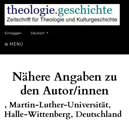
##plugins.themes.healthSciences.language.toggle##
Einloggen
Deutsch
MENÜ
Nähere Angaben zu
den Autor/innen
, Martin-Luther-Universität,
Halle-Wittenberg, Deutschland