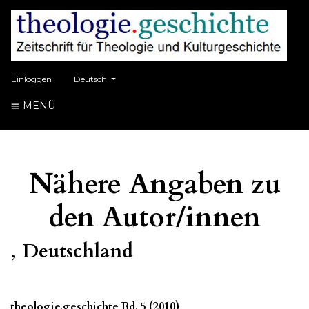
##plugins.themes.healthSciences.language.toggle##
Einloggen
Deutsch
MENÜ
Nähere Angaben zu
den Autor/innen
, Deutschland
theologie.geschichte Bd. 5 (2010)