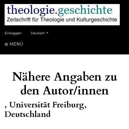
##plugins.themes.healthSciences.language.toggle##
Einloggen
Deutsch
MENÜ
Nähere Angaben zu
den Autor/innen
, Universität Freiburg,
Deutschland