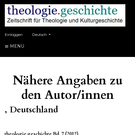
##plugins.themes.healthSciences.language.toggle##
Einloggen
Deutsch
MENÜ
Nähere Angaben zu
den Autor/innen
, Deutschland
theologie.geschichte Bd. 7 (2012)