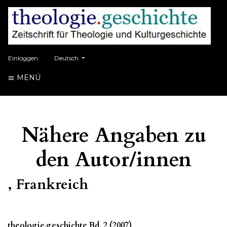
##plugins.themes.healthSciences.language.toggle##
Einloggen
Deutsch
MENÜ
Nähere Angaben zu
den Autor/innen
, Frankreich
theologie.geschichte Bd. 2 (2007)