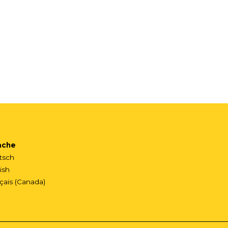
ache
tsch
ish
çais (Canada)