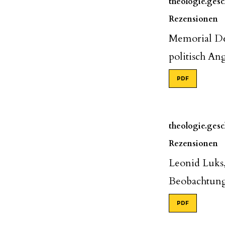
theologie.gesch
Rezensionen
Memorial Deu
politisch An
PDF
theologie.gesch
Rezensionen
Leonid Luks
Beobachtung
PDF