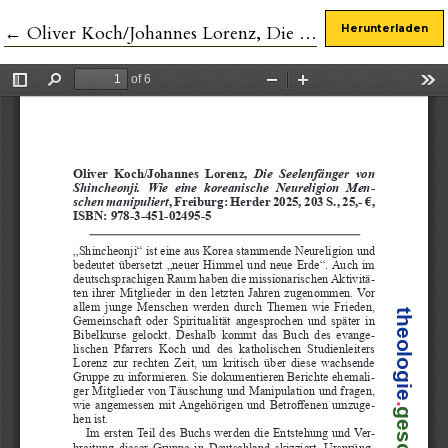
Zu Artikeldetails zurückkehren
←
Oliver Koch/Johannes Lorenz, Die Seelenfänger von Shincheonji. Wie eine koreanische Neureligion Menschen manipuliert
Herunterladen