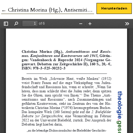
Zu Artikeldetails zurückkehren
←
Christina Morina (Hg.), Antisemitismus und Rassismus. Konjunkturen und Kontroversen seit 1945
Herunterladen