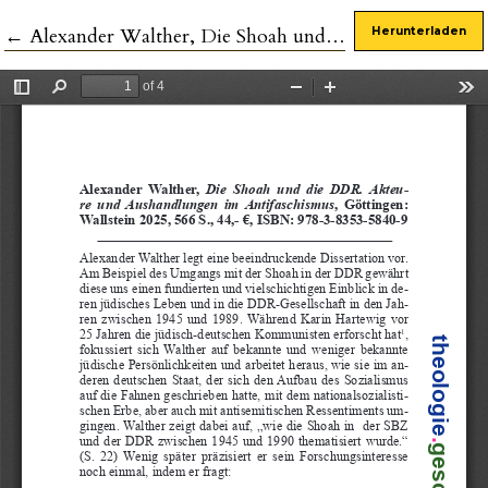
Zu Artikeldetails zurückkehren
←
Alexander Walther, Die Shoah und die DDR. Akteure und Aushandlungen im Antifaschismus
Herunterladen