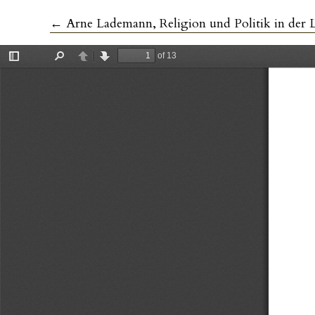
Zu Artikeldetails zurückkehren
←
Arne Lademann, Religion und Politik in der Lutherdeutung Emanuel Hirschs. S