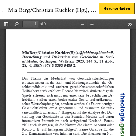
Zu Artikeldetails zurückkehren
←
Mia Berg/Christian Kuchler (Hg.), @ichbinsophiescholl. Darstellung und Diskussion von Geschichte in Social Media
Herunterladen