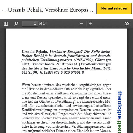
Zu Artikeldetails zurückkehren
←
Urszula Pekala, Versöhner Europas? Die Rolle katholischer Bischöfe im deutsch-französischen und deutschpolnischen Versöhnungsprozess (1945-1990)
Herunterladen