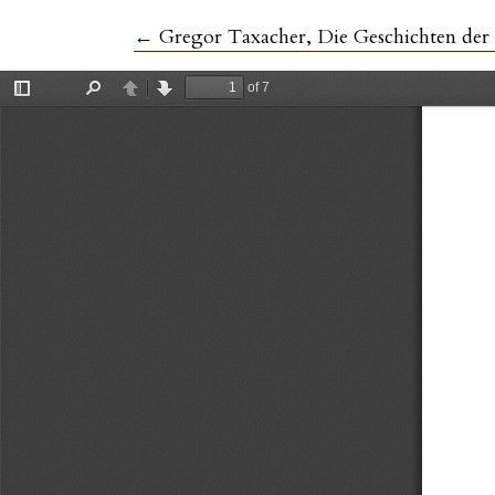
Zu Artikeldetails zurückkehren
←
Gregor Taxacher, Die Geschichten der G