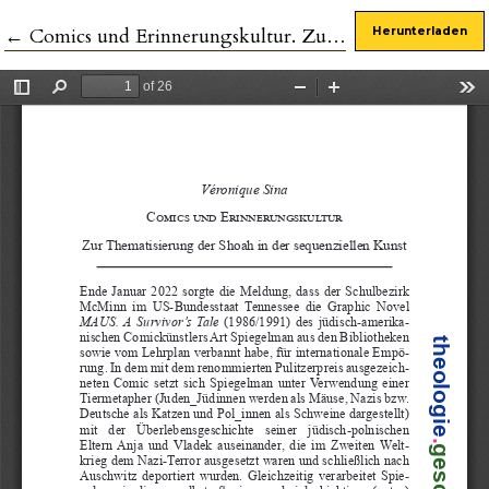
Zu Artikeldetails zurückkehren
←
Comics und Erinnerungskultur. Zur Thematisierung der Shoah in der sequenziellen Kunst
Herunterladen