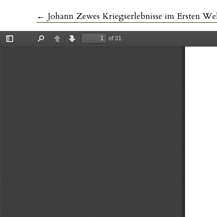
Zu Artikeldetails zurückkehren
←
Johann Zewes Kriegserlebnisse im Ersten Wel