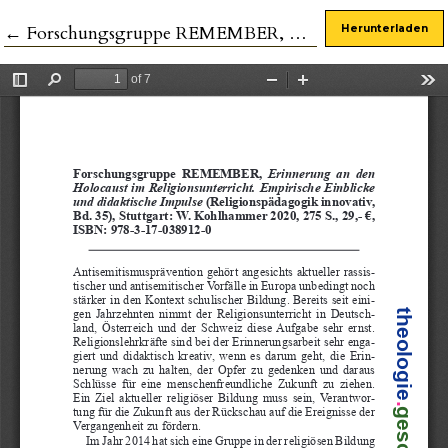
Zu Artikeldetails zurückkehren
←
Forschungsgruppe REMEMBER, Erinnerung an den Holocaust im Religionsunterricht. Empirische Einblicke und didaktische Impulse
Herunterladen