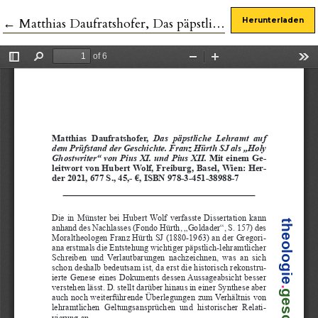
Zu Artikeldetails zurückkehren
←
Matthias Daufratshofer, Das päpstliche Lehramt auf dem Prüfstand der Geschichte. Franz Hürth SJ als „Holy Ghostwriter“ von Pius XI. und Pius XII.
Herunterladen