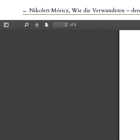
Zu Artikeldetails zurückkehren
←
Nikolett Móricz, Wie die Verwundeten – derer du nich