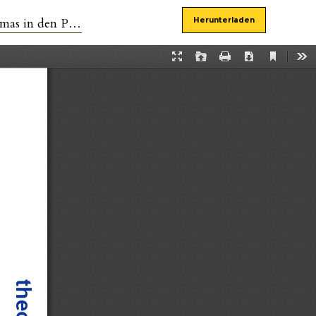
88, 107 und 137
Herunterladen